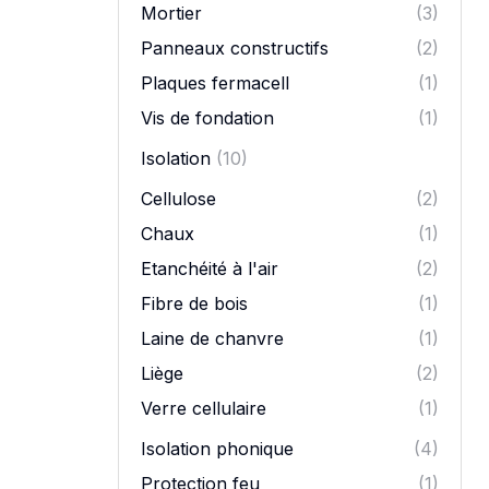
Mortier
(3)
Panneaux constructifs
(2)
Plaques fermacell
(1)
Vis de fondation
(1)
Isolation
(10)
Cellulose
(2)
Chaux
(1)
Etanchéité à l'air
(2)
Fibre de bois
(1)
Laine de chanvre
(1)
Liège
(2)
Verre cellulaire
(1)
Isolation phonique
(4)
Protection feu
(1)