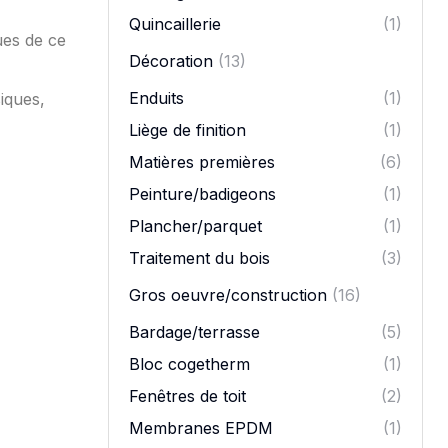
Quincaillerie
(1)
ues de ce
Décoration
(13)
Enduits
(1)
iques,
Liège de finition
(1)
Matières premières
(6)
Peinture/badigeons
(1)
Plancher/parquet
(1)
Traitement du bois
(3)
Gros oeuvre/construction
(16)
Bardage/terrasse
(5)
Bloc cogetherm
(1)
Fenêtres de toit
(2)
Membranes EPDM
(1)