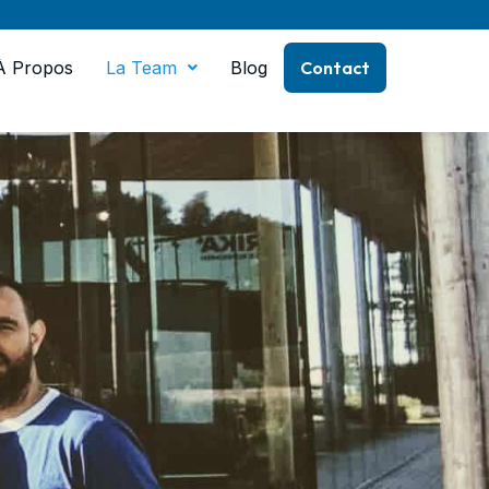
À Propos
La Team
Blog
Contact