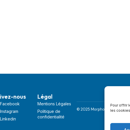
ivez-nous
Légal
Facebook
Mentions Légales
Pour offrir
© 2025 Morphomat
Création S
les cookies
Instagram
Politique de
confidentialité
Linkedin
Ac