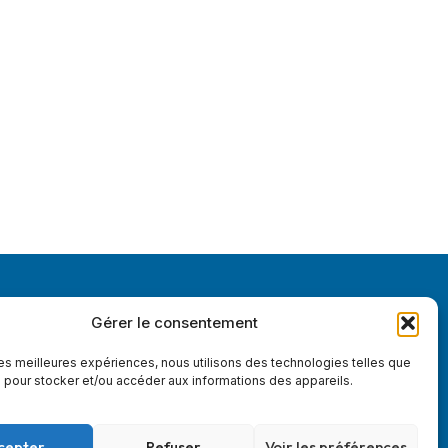
Gérer le consentement
 les meilleures expériences, nous utilisons des technologies telles que
IP
 pour stocker et/ou accéder aux informations des appareils.
cepter
Refuser
Voir les préférences