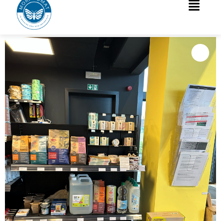
Accueil
/
Autres
/
Droguerie
/ Droguerie Naturelle